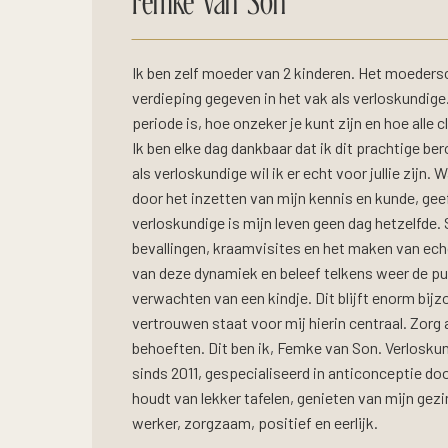
Femke van Son
Ik ben zelf moeder van 2 kinderen. Het moeder
verdieping gegeven in het vak als verloskundig
periode is, hoe onzeker je kunt zijn en hoe alle c
Ik ben elke dag dankbaar dat ik dit prachtige be
als verloskundige wil ik er echt voor jullie zijn. 
door het inzetten van mijn kennis en kunde, gee
verloskundige is mijn leven geen dag hetzelfde
bevallingen, kraamvisites en het maken van echo’
van deze dynamiek en beleef telkens weer de pur
verwachten van een kindje. Dit blijft enorm bij
vertrouwen staat voor mij hierin centraal. Zorg
behoeften. Dit ben ik, Femke van Son. Verlosku
sinds 2011, gespecialiseerd in anticonceptie doo
houdt van lekker tafelen, genieten van mijn gezi
werker, zorgzaam, positief en eerlijk.