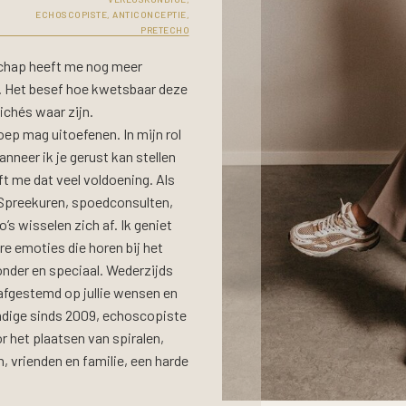
ECHOSCOPISTE, ANTICONCEPTIE,
PRETECHO
schap heeft me nog meer
e. Het besef hoe kwetsbaar deze
lichés waar zijn.
roep mag uitoefenen. In mijn rol
Wanneer ik je gerust kan stellen
ft me dat veel voldoening. Als
. Spreekuren, spoedconsulten,
s wisselen zich af. Ik geniet
e emoties die horen bij het
zonder en speciaal. Wederzijds
 afgestemd op jullie wensen en
ndige sinds 2009, echoscopiste
r het plaatsen van spiralen,
n, vrienden en familie, een harde